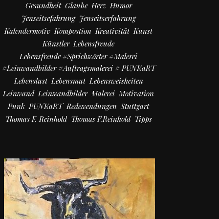
Gesundheit
Glaube
Herz
Humor
Jenseitsefahrung
Jenseitserfahrung
Kalendermotiv
Kompostion
Kreativität
Kunst
Künstler
Lebensfreude
Lebensfreude #Sprichwörter #Malerei
#Leinwandbilder #Auftragsmalerei # PUNKaRT
Lebenslust
Lebensmut
Lebensweisheiten
Leinwand
Leinwandbilder
Malerei
Motivation
Punk
PUNKaRT
Redewendungen
Stuttgart
Thomas F. Reinhold
Thomas F.Reinhold
Tipps