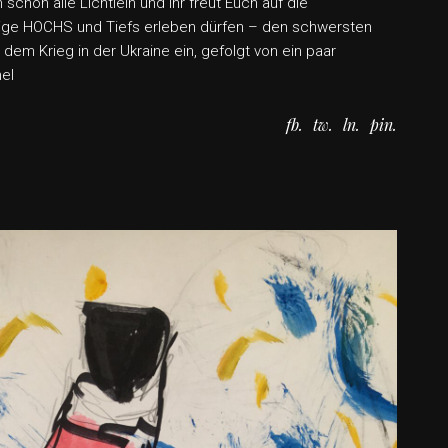
chon alle Lichtlein und ihr freut Euch auf die
nige HOCHS und Tiefs erleben dürfen – den schwersten
 dem Krieg in der Ukraine ein, gefolgt von ein paar
hel
fb
tw
ln
pin