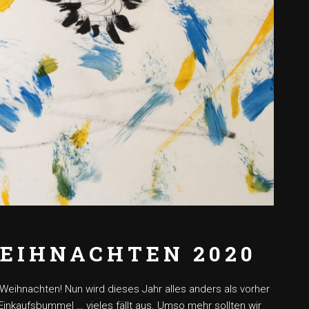
EIHNACHTEN 2020
 Weihnachten! Nun wird dieses Jahr alles anders als vorher
Einkaufsbummel … vieles fällt aus. Umso mehr sollten wir