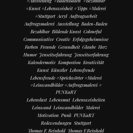
#Ausstellung
#BadenBaden
#bezahlbar
#kunst #Lebensweisheit #Tipps #Malerei
#Stuttgart
Acryl
Auftragsarbeit
Auftragsmalerei
Ausstellung
Baden-Baden
Bezahlbar
Bildende Kunst
Colourful
Communicative
Creativ
Erfolgsgeheimnisse
Farben
Freunde
Gesundheit
Glaube
Herz
Humor
Jenseitsefahrung
Jenseitserfahrung
Kalendermotiv
Kompostion
Kreativität
Kunst
Künstler
Lebensfreude
Lebensfreude #Sprichwörter #Malerei
#Leinwandbilder #Auftragsmalerei #
PUNKaRT
Lebenslust
Lebensmut
Lebensweisheiten
Leinwand
Leinwandbilder
Malerei
Motivation
Punk
PUNKaRT
Redewendungen
Stuttgart
Thomas F. Reinhold
Thomas F.Reinhold