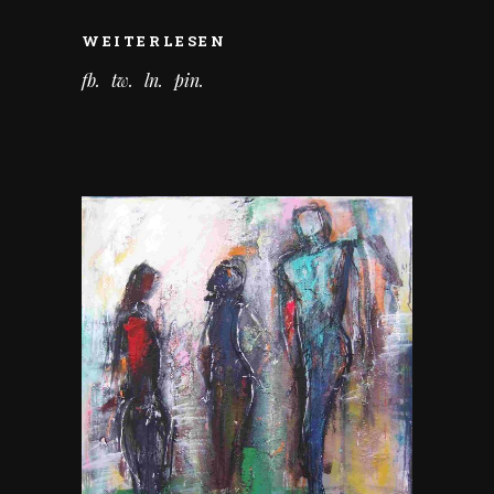
WEITERLESEN
fb
tw
ln
pin