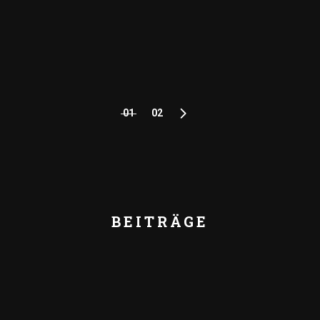
01
02
SEITENNUMM
DER
BEITRÄGE
BEITRÄGE