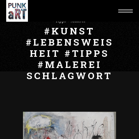
Home
Posts tagged "#kunst #Lebensweisheit
#Tipps #Malerei"
#KUNST
#LEBENSWEIS
HEIT #TIPPS
#MALEREI
SCHLAGWORT