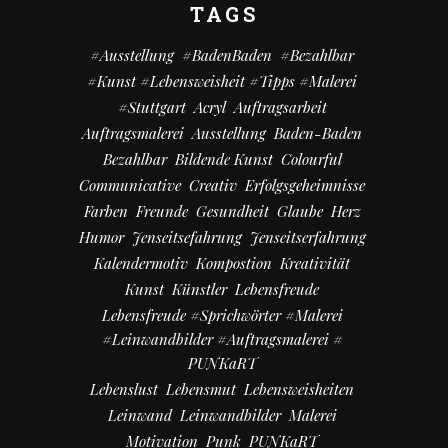
TAGS
#Ausstellung
#BadenBaden
#bezahlbar
#kunst #Lebensweisheit #Tipps #Malerei
#Stuttgart
Acryl
Auftragsarbeit
Auftragsmalerei
Ausstellung
Baden-Baden
Bezahlbar
Bildende Kunst
Colourful
Communicative
Creativ
Erfolgsgeheimnisse
Farben
Freunde
Gesundheit
Glaube
Herz
Humor
Jenseitsefahrung
Jenseitserfahrung
Kalendermotiv
Kompostion
Kreativität
Kunst
Künstler
Lebensfreude
Lebensfreude #Sprichwörter #Malerei
#Leinwandbilder #Auftragsmalerei #
PUNKaRT
Lebenslust
Lebensmut
Lebensweisheiten
Leinwand
Leinwandbilder
Malerei
Motivation
Punk
PUNKaRT