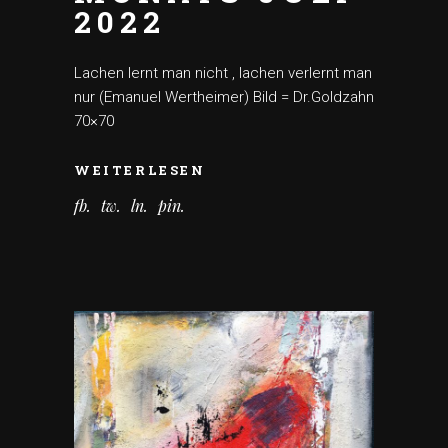
2022
Lachen lernt man nicht , lachen verlernt man
nur (Emanuel Wertheimer) Bild = Dr.Goldzahn
70×70
WEITERLESEN
fb
tw
ln
pin