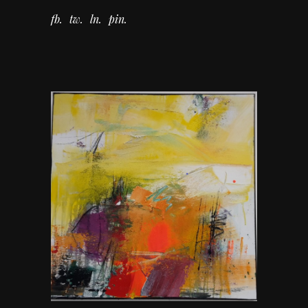
fb
tw
ln
pin