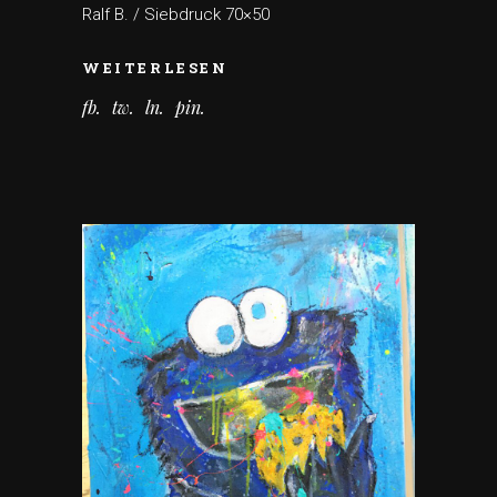
Ralf B. / Siebdruck 70×50
WEITERLESEN
fb
tw
ln
pin