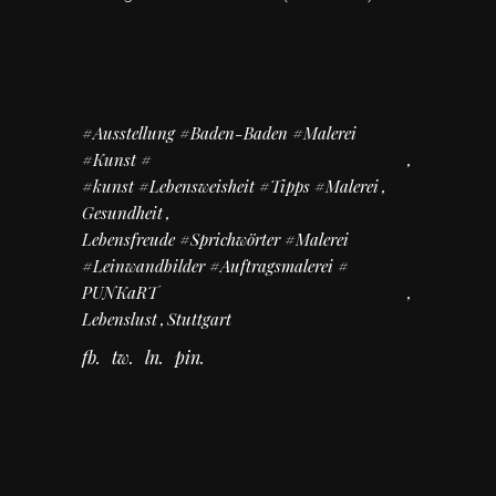
#Ausstellung #Baden-Baden #Malerei
#Kunst #
#kunst #Lebensweisheit #Tipps #Malerei
Gesundheit
Lebensfreude #Sprichwörter #Malerei
#Leinwandbilder #Auftragsmalerei #
PUNKaRT
Lebenslust
Stuttgart
fb
tw
ln
pin