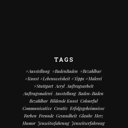
TAGS
#Ausstellung
#BadenBaden
#bezahlbar
#kunst #Lebensweisheit #Tipps #Malerei
#Stuttgart
Acryl
Auftragsarbeit
Auftragsmalerei
Ausstellung
Baden-Baden
Bezahlbar
Bildende Kunst
Colourful
Communicative
Creativ
Erfolgsgeheimnisse
Farben
Freunde
Gesundheit
Glaube
Herz
Humor
Jenseitsefahrung
Jenseitserfahrung