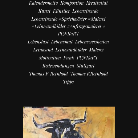
Kalendermotiv
Kompostion
Kreativität
Kunst
Künstler
Lebensfreude
Lebensfreude #Sprichwörter #Malerei
#Leinwandbilder #Auftragsmalerei #
PUNKaRT
Lebenslust
Lebensmut
Lebensweisheiten
Leinwand
Leinwandbilder
Malerei
Motivation
Punk
PUNKaRT
Redewendungen
Stuttgart
Thomas F. Reinhold
Thomas F.Reinhold
Tipps