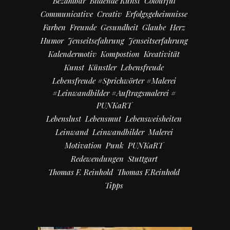
Bezahlbar
Bildende Kunst
Colourful
Communicative
Creativ
Erfolgsgeheimnisse
Farben
Freunde
Gesundheit
Glaube
Herz
Humor
Jenseitsefahrung
Jenseitserfahrung
Kalendermotiv
Kompostion
Kreativität
Kunst
Künstler
Lebensfreude
Lebensfreude #Sprichwörter #Malerei
#Leinwandbilder #Auftragsmalerei #
PUNKaRT
Lebenslust
Lebensmut
Lebensweisheiten
Leinwand
Leinwandbilder
Malerei
Motivation
Punk
PUNKaRT
Redewendungen
Stuttgart
Thomas F. Reinhold
Thomas F.Reinhold
Tipps