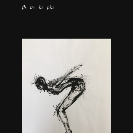
fb
tw
ln
pin