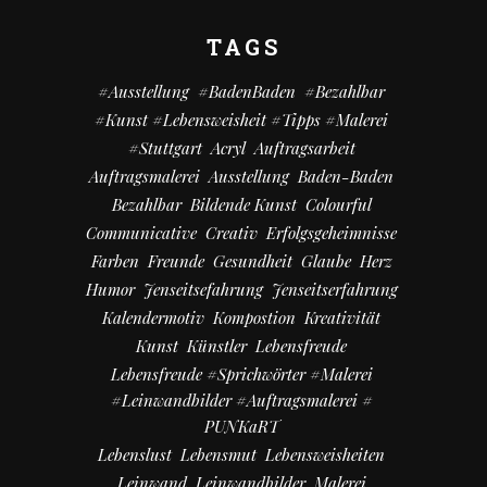
TAGS
#Ausstellung
#BadenBaden
#bezahlbar
#kunst #Lebensweisheit #Tipps #Malerei
#Stuttgart
Acryl
Auftragsarbeit
Auftragsmalerei
Ausstellung
Baden-Baden
Bezahlbar
Bildende Kunst
Colourful
Communicative
Creativ
Erfolgsgeheimnisse
Farben
Freunde
Gesundheit
Glaube
Herz
Humor
Jenseitsefahrung
Jenseitserfahrung
Kalendermotiv
Kompostion
Kreativität
Kunst
Künstler
Lebensfreude
Lebensfreude #Sprichwörter #Malerei
#Leinwandbilder #Auftragsmalerei #
PUNKaRT
Lebenslust
Lebensmut
Lebensweisheiten
Leinwand
Leinwandbilder
Malerei