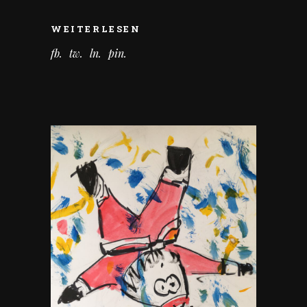
WEITERLESEN
fb
tw
ln
pin