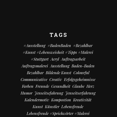
TAGS
#Ausstellung
#BadenBaden
#bezahlbar
#kunst #Lebensweisheit #Tipps #Malerei
#Stuttgart
Acryl
Auftragsarbeit
Auftragsmalerei
Ausstellung
Baden-Baden
Bezahlbar
Bildende Kunst
Colourful
Communicative
Creativ
Erfolgsgeheimnisse
Farben
Freunde
Gesundheit
Glaube
Herz
Humor
Jenseitsefahrung
Jenseitserfahrung
Kalendermotiv
Kompostion
Kreativität
Kunst
Künstler
Lebensfreude
Lebensfreude #Sprichwörter #Malerei