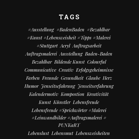
TAGS
#Ausstellung
#BadenBaden
#bezahlbar
#kunst #Lebensweisheit #Tipps #Malerei
#Stuttgart
Acryl
Auftragsarbeit
Auftragsmalerei
Ausstellung
Baden-Baden
Bezahlbar
Bildende Kunst
Colourful
Communicative
Creativ
Erfolgsgeheimnisse
Farben
Freunde
Gesundheit
Glaube
Herz
Humor
Jenseitsefahrung
Jenseitserfahrung
Kalendermotiv
Kompostion
Kreativität
Kunst
Künstler
Lebensfreude
Lebensfreude #Sprichwörter #Malerei
#Leinwandbilder #Auftragsmalerei #
PUNKaRT
Lebenslust
Lebensmut
Lebensweisheiten