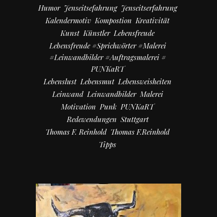
Humor
Jenseitsefahrung
Jenseitserfahrung
Kalendermotiv
Kompostion
Kreativität
Kunst
Künstler
Lebensfreude
Lebensfreude #Sprichwörter #Malerei
#Leinwandbilder #Auftragsmalerei #
PUNKaRT
Lebenslust
Lebensmut
Lebensweisheiten
Leinwand
Leinwandbilder
Malerei
Motivation
Punk
PUNKaRT
Redewendungen
Stuttgart
Thomas F. Reinhold
Thomas F.Reinhold
Tipps