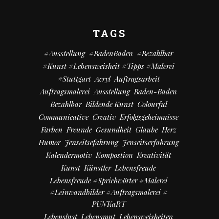
TAGS
#Ausstellung
#BadenBaden
#bezahlbar
#kunst #Lebensweisheit #Tipps #Malerei
#Stuttgart
Acryl
Auftragsarbeit
Auftragsmalerei
Ausstellung
Baden-Baden
Bezahlbar
Bildende Kunst
Colourful
Communicative
Creativ
Erfolgsgeheimnisse
Farben
Freunde
Gesundheit
Glaube
Herz
Humor
Jenseitsefahrung
Jenseitserfahrung
Kalendermotiv
Kompostion
Kreativität
Kunst
Künstler
Lebensfreude
Lebensfreude #Sprichwörter #Malerei
#Leinwandbilder #Auftragsmalerei #
PUNKaRT
Lebenslust
Lebensmut
Lebensweisheiten