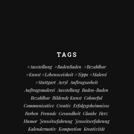
TAGS
#Ausstellung
#BadenBaden
#bezahlbar
#kunst #Lebensweisheit #Tipps #Malerei
#Stuttgart
Acryl
Auftragsarbeit
Auftragsmalerei
Ausstellung
Baden-Baden
Bezahlbar
Bildende Kunst
Colourful
Communicative
Creativ
Erfolgsgeheimnisse
Farben
Freunde
Gesundheit
Glaube
Herz
Humor
Jenseitsefahrung
Jenseitserfahrung
Kalendermotiv
Kompostion
Kreativität