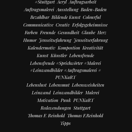
#Stuttgart
Acryl
Auftragsarbeit
Auftragsmalerei
Ausstellung
Baden-Baden
Bezahlbar
Bildende Kunst
Colourful
Communicative
Creativ
Erfolgsgeheimnisse
Farben
Freunde
Gesundheit
Glaube
Herz
Humor
Jenseitsefahrung
Jenseitserfahrung
Kalendermotiv
Kompostion
Kreativität
Kunst
Künstler
Lebensfreude
Lebensfreude #Sprichwörter #Malerei
#Leinwandbilder #Auftragsmalerei #
PUNKaRT
Lebenslust
Lebensmut
Lebensweisheiten
Leinwand
Leinwandbilder
Malerei
Motivation
Punk
PUNKaRT
Redewendungen
Stuttgart
Thomas F. Reinhold
Thomas F.Reinhold
Tipps