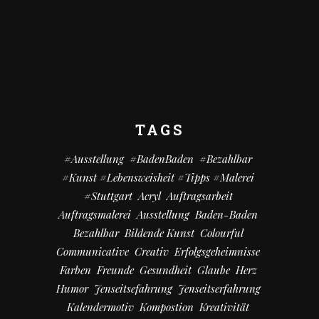
TAGS
#Ausstellung
#BadenBaden
#bezahlbar
#kunst #Lebensweisheit #Tipps #Malerei
#Stuttgart
Acryl
Auftragsarbeit
Auftragsmalerei
Ausstellung
Baden-Baden
Bezahlbar
Bildende Kunst
Colourful
Communicative
Creativ
Erfolgsgeheimnisse
Farben
Freunde
Gesundheit
Glaube
Herz
Humor
Jenseitsefahrung
Jenseitserfahrung
Kalendermotiv
Kompostion
Kreativität