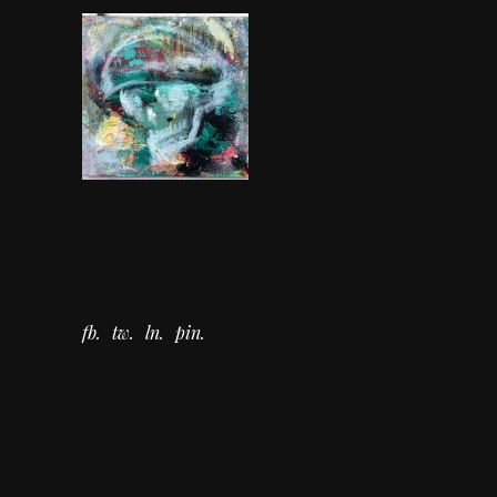
fb
tw
ln
pin