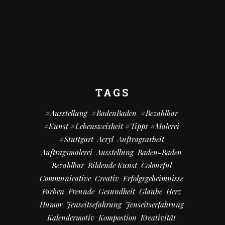
TAGS
#Ausstellung
#BadenBaden
#bezahlbar
#kunst #Lebensweisheit #Tipps #Malerei
#Stuttgart
Acryl
Auftragsarbeit
Auftragsmalerei
Ausstellung
Baden-Baden
Bezahlbar
Bildende Kunst
Colourful
Communicative
Creativ
Erfolgsgeheimnisse
Farben
Freunde
Gesundheit
Glaube
Herz
Humor
Jenseitsefahrung
Jenseitserfahrung
Kalendermotiv
Kompostion
Kreativität