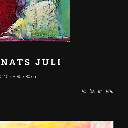
NATS JULI
K 2017 – 80 x 80 cm
fb
tw
ln
pin