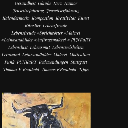
Gesundheit
Glaube
Herz
Humor
Jenseitsefahrung
Jenseitserfahrung
Kalendermotiv
Kompostion
Kreativität
Kunst
Künstler
Lebensfreude
Lebensfreude #Sprichwörter #Malerei
#Leinwandbilder #Auftragsmalerei # PUNKaRT
Lebenslust
Lebensmut
Lebensweisheiten
Leinwand
Leinwandbilder
Malerei
Motivation
Punk
PUNKaRT
Redewendungen
Stuttgart
Thomas F. Reinhold
Thomas F.Reinhold
Tipps