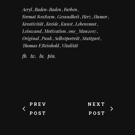
Acryl
Baden-Baden
Farben
Format 80x80cm
Gesundheit
Herz
Humor
Kreativität
Kreide
Kunst
Lebensmut
Leinwand
Motivation
one_Man2017
Original
Punk
Selbstporträt
Stuttgart
Thomas F.Reinhold
Vitalität
fb
tw
ln
pin
PREV
NEXT
POST
POST