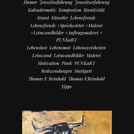
Humor
Jenseitsefahrung
Jenseitserfahrung
Kalendermotiv
Kompostion
Kreativität
Kunst
Künstler
Lebensfreude
Lebensfreude #Sprichwörter #Malerei
#Leinwandbilder #Auftragsmalerei #
PUNKaRT
Lebenslust
Lebensmut
Lebensweisheiten
Leinwand
Leinwandbilder
Malerei
Motivation
Punk
PUNKaRT
Redewendungen
Stuttgart
Thomas F. Reinhold
Thomas F.Reinhold
Tipps