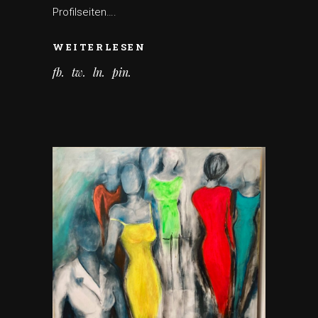
Profilseiten….
WEITERLESEN
fb
tw
ln
pin