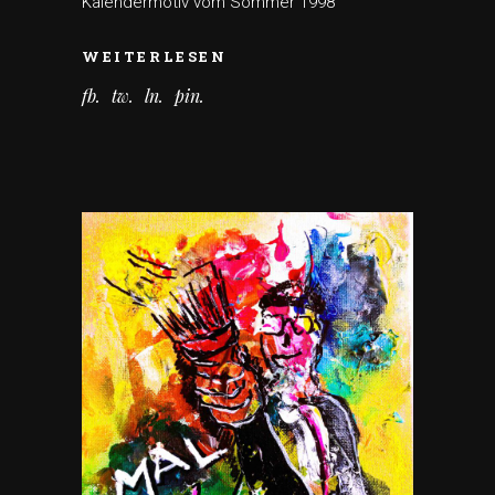
Kalendermotiv vom Sommer 1998
WEITERLESEN
fb
tw
ln
pin