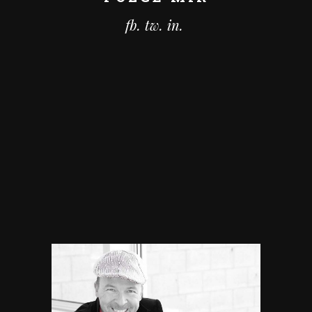
fb.
tw.
in.