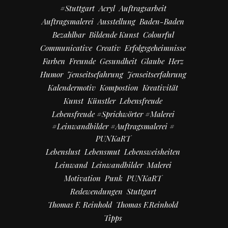
#Stuttgart
Acryl
Auftragsarbeit
Auftragsmalerei
Ausstellung
Baden-Baden
Bezahlbar
Bildende Kunst
Colourful
Communicative
Creativ
Erfolgsgeheimnisse
Farben
Freunde
Gesundheit
Glaube
Herz
Humor
Jenseitsefahrung
Jenseitserfahrung
Kalendermotiv
Kompostion
Kreativität
Kunst
Künstler
Lebensfreude
Lebensfreude #Sprichwörter #Malerei
#Leinwandbilder #Auftragsmalerei #
PUNKaRT
Lebenslust
Lebensmut
Lebensweisheiten
Leinwand
Leinwandbilder
Malerei
Motivation
Punk
PUNKaRT
Redewendungen
Stuttgart
Thomas F. Reinhold
Thomas F.Reinhold
Tipps