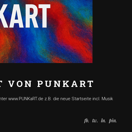
T VON PUNKART
ter www.PUNKaRT.de z.B. die neue Startseite incl. Musik
fb
tw
ln
pin