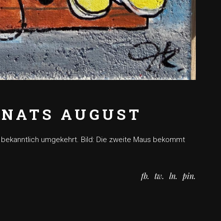
ONATS AUGUST
es bekanntlich umgekehrt. Bild: Die zweite Maus bekommt
fb
tw
ln
pin