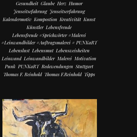
Gesundheit
Glaube
Herz
Humor
Jenseitsefahrung
Jenseitserfahrung
Kalendermotiv
Kompostion
Kreativität
Kunst
Künstler
Lebensfreude
Lebensfreude #Sprichwörter #Malerei
#Leinwandbilder #Auftragsmalerei # PUNKaRT
Lebenslust
Lebensmut
Lebensweisheiten
Leinwand
Leinwandbilder
Malerei
Motivation
Punk
PUNKaRT
Redewendungen
Stuttgart
Thomas F. Reinhold
Thomas F.Reinhold
Tipps