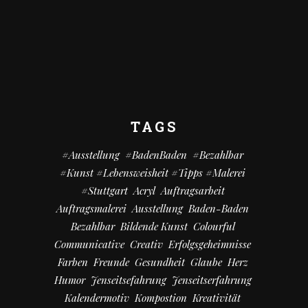
TAGS
#Ausstellung
#BadenBaden
#bezahlbar
#kunst #Lebensweisheit #Tipps #Malerei
#Stuttgart
Acryl
Auftragsarbeit
Auftragsmalerei
Ausstellung
Baden-Baden
Bezahlbar
Bildende Kunst
Colourful
Communicative
Creativ
Erfolgsgeheimnisse
Farben
Freunde
Gesundheit
Glaube
Herz
Humor
Jenseitsefahrung
Jenseitserfahrung
Kalendermotiv
Kompostion
Kreativität