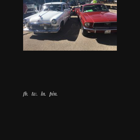
fb
tw
ln
pin