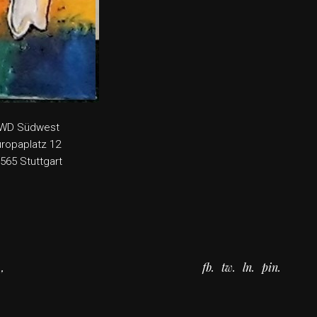
WD Südwest
ropaplatz 12
565 Stuttgart
fb
tw
ln
pin