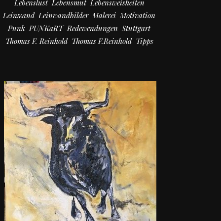
Lebenslust
Lebensmut
Lebensweisheiten
Leinwand
Leinwandbilder
Malerei
Motivation
Punk
PUNKaRT
Redewendungen
Stuttgart
Thomas F. Reinhold
Thomas F.Reinhold
Tipps