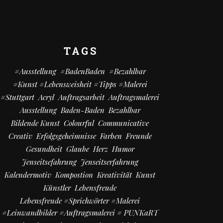
TAGS
#Ausstellung
#BadenBaden
#bezahlbar
#kunst #Lebensweisheit #Tipps #Malerei
#Stuttgart
Acryl
Auftragsarbeit
Auftragsmalerei
Ausstellung
Baden-Baden
Bezahlbar
Bildende Kunst
Colourful
Communicative
Creativ
Erfolgsgeheimnisse
Farben
Freunde
Gesundheit
Glaube
Herz
Humor
Jenseitsefahrung
Jenseitserfahrung
Kalendermotiv
Kompostion
Kreativität
Kunst
Künstler
Lebensfreude
Lebensfreude #Sprichwörter #Malerei
#Leinwandbilder #Auftragsmalerei # PUNKaRT