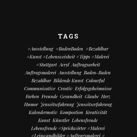
TAGS
#Ausstellung
#BadenBaden
#bezahlbar
#kunst #Lebensweisheit #Tipps #Malerei
#Stuttgart
Acryl
Auftragsarbeit
Auftragsmalerei
Ausstellung
Baden-Baden
Bezahlbar
Bildende Kunst
Colourful
Communicative
Creativ
Erfolgsgeheimnisse
Farben
Freunde
Gesundheit
Glaube
Herz
Humor
Jenseitsefahrung
Jenseitserfahrung
Kalendermotiv
Kompostion
Kreativität
Kunst
Künstler
Lebensfreude
Lebensfreude #Sprichwörter #Malerei
#Leinwandbilder #Auftragsmalerei #