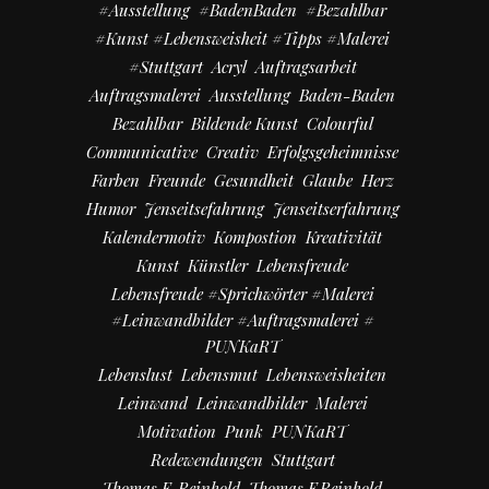
#Ausstellung
#BadenBaden
#bezahlbar
#kunst #Lebensweisheit #Tipps #Malerei
#Stuttgart
Acryl
Auftragsarbeit
Auftragsmalerei
Ausstellung
Baden-Baden
Bezahlbar
Bildende Kunst
Colourful
Communicative
Creativ
Erfolgsgeheimnisse
Farben
Freunde
Gesundheit
Glaube
Herz
Humor
Jenseitsefahrung
Jenseitserfahrung
Kalendermotiv
Kompostion
Kreativität
Kunst
Künstler
Lebensfreude
Lebensfreude #Sprichwörter #Malerei
#Leinwandbilder #Auftragsmalerei #
PUNKaRT
Lebenslust
Lebensmut
Lebensweisheiten
Leinwand
Leinwandbilder
Malerei
Motivation
Punk
PUNKaRT
Redewendungen
Stuttgart
Thomas F. Reinhold
Thomas F.Reinhold