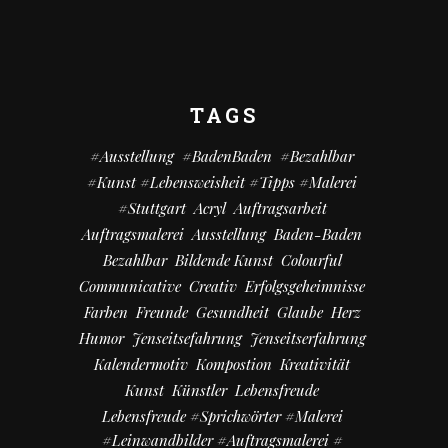
TAGS
#Ausstellung
#BadenBaden
#bezahlbar
#kunst #Lebensweisheit #Tipps #Malerei
#Stuttgart
Acryl
Auftragsarbeit
Auftragsmalerei
Ausstellung
Baden-Baden
Bezahlbar
Bildende Kunst
Colourful
Communicative
Creativ
Erfolgsgeheimnisse
Farben
Freunde
Gesundheit
Glaube
Herz
Humor
Jenseitsefahrung
Jenseitserfahrung
Kalendermotiv
Kompostion
Kreativität
Kunst
Künstler
Lebensfreude
Lebensfreude #Sprichwörter #Malerei
#Leinwandbilder #Auftragsmalerei #