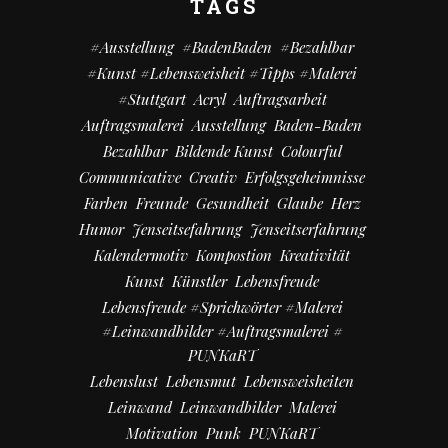
TAGS
#Ausstellung
#BadenBaden
#bezahlbar
#kunst #Lebensweisheit #Tipps #Malerei
#Stuttgart
Acryl
Auftragsarbeit
Auftragsmalerei
Ausstellung
Baden-Baden
Bezahlbar
Bildende Kunst
Colourful
Communicative
Creativ
Erfolgsgeheimnisse
Farben
Freunde
Gesundheit
Glaube
Herz
Humor
Jenseitsefahrung
Jenseitserfahrung
Kalendermotiv
Kompostion
Kreativität
Kunst
Künstler
Lebensfreude
Lebensfreude #Sprichwörter #Malerei
#Leinwandbilder #Auftragsmalerei #
PUNKaRT
Lebenslust
Lebensmut
Lebensweisheiten
Leinwand
Leinwandbilder
Malerei
Motivation
Punk
PUNKaRT