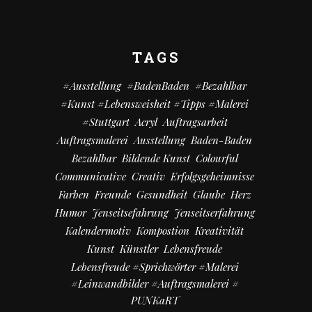
TAGS
#Ausstellung
#BadenBaden
#bezahlbar
#kunst #Lebensweisheit #Tipps #Malerei
#Stuttgart
Acryl
Auftragsarbeit
Auftragsmalerei
Ausstellung
Baden-Baden
Bezahlbar
Bildende Kunst
Colourful
Communicative
Creativ
Erfolgsgeheimnisse
Farben
Freunde
Gesundheit
Glaube
Herz
Humor
Jenseitsefahrung
Jenseitserfahrung
Kalendermotiv
Kompostion
Kreativität
Kunst
Künstler
Lebensfreude
Lebensfreude #Sprichwörter #Malerei
#Leinwandbilder #Auftragsmalerei #
PUNKaRT