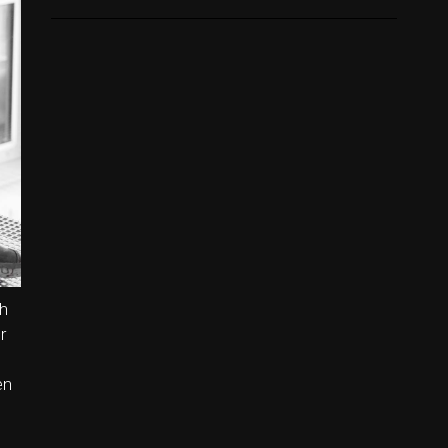
ch
r
en